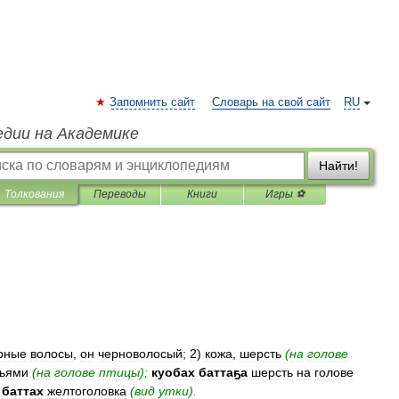
Запомнить сайт
Словарь на свой сайт
RU
едии на Академике
Найти!
Толкования
Переводы
Книги
Игры ⚽
рные
волосы
,
он
черноволосый
;
2
)
кожа
,
шерсть
(
на
голове
ьями
(
на
голове
птицы
);
куобах
баттаҕа
шерсть
на
голове
баттах
желтоголовка
(
вид
утки
).