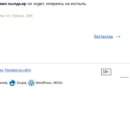
нан
сылдьар
он
ходит
,
опираясь
на
костыль
.
дия
.
К
.
К
.
Юдахин
.
1965
.
баттахтаа
ка
,
Реклама на сайте
18+
omla,
Drupal,
WordPress, MODx.