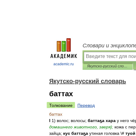
Словари и энциклоп
academic.ru
Якутско-русский словарь
Якутско-русский словарь
баттах
Толкование
Перевод
баттах
I
1
)
волос
;
волосы
;
баттаҕа
хара
у
него
чё
домашнего
животного
,
зверя
);
кожа
с
пер
зайца
;
кус
баттаҕа
утиная
головка
\#
туой