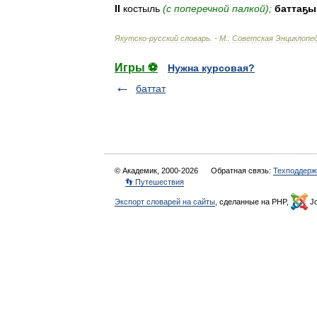
II
костыль
(
с
поперечной
палкой
);
баттаҕы
Якутско
-
русский
словарь
. -
М
.
:
Советская
Энциклопе
Игры ⚽
Нужна курсовая?
баттат
© Академик, 2000-2026
Обратная связь:
Техподдерж
👣 Путешествия
Экспорт словарей на сайты
, сделанные на PHP,
Jo